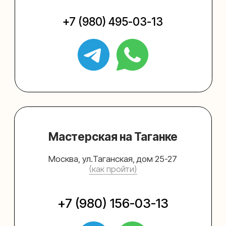
Упаковать подарок
Каталог
Услуги
Блог
В личный кабинет
О нас
Sospeso wrap
+7 (495) 005-03-13
help@upakovali.online