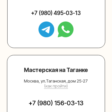
Упаковать подарок
Каталог
Услуги
Блог
В личный кабинет
О нас
Sospeso wrap
+7 (495) 005-03-13
help@upakovali.online