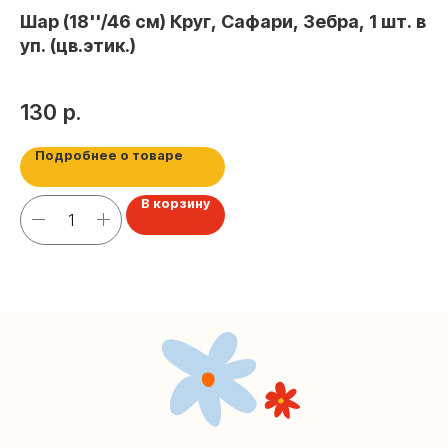
Шар (18''/46 см) Круг, Сафари, Зебра, 1 шт. в
+7 (495) 005-03-13
уп. (цв.этик.)
help@upakovali.online
Наша страничка Вконтакте
130
р.
Наш канал в Telegram
Подробнее о товаре
В корзину
Мастерские упаковки подарков работают без
выходных, с 10 до 20 часов. Пишите, звоните,
заходите — всегда рады помочь!