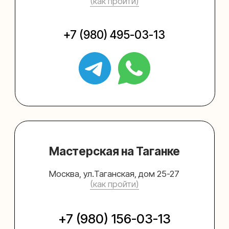
Упаковать подарок
Каталог
Услуги
Блог
В личный кабинет
О нас
Sospeso wrap
+7 (495) 005-03-13
help@upakovali.online