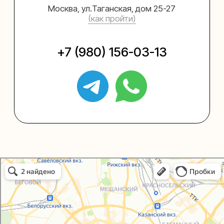
Упаковать подарок
Каталог
Услуги
Блог
В личный кабинет
О нас
Sospeso wrap
Упаковали Онлайн в Москве
+7 (495) 005-03-13
help@upakovali.online
Москва