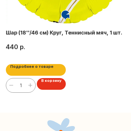
Контакты
+7 (495) 005-03-13
help@upakovali.online
Шар (18''/46 см) Круг, Теннисный мяч, 1 шт.
Ш
Шар
440
р.
Наша страничка Вконтакте
4
Наш канал в Telegram
Подробнее о товаре
В корзину