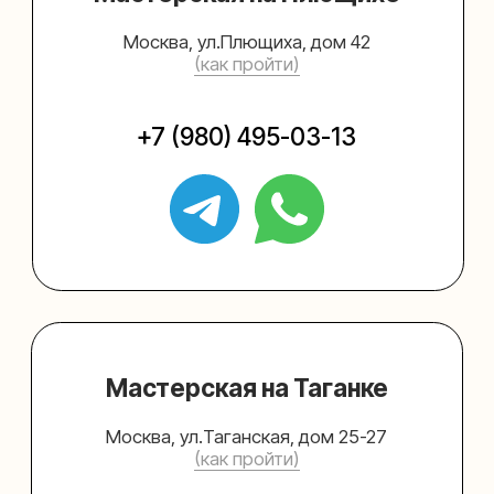
Упаковать подарок
Каталог
Услуги
Блог
В личный кабинет
О нас
Sospeso wrap