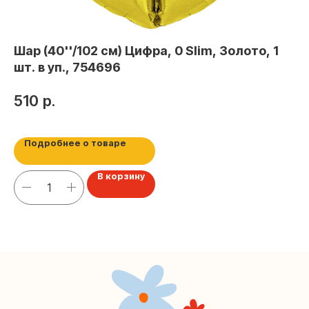
Контакты
+7 (495) 005-03-13
Шар (40''/102 см) Цифра, 0 Slim, Золото, 1
Ша
help@upakovali.online
шт. в уп., 754696
Шар
2
510
р.
Наша страничка Вконтакте
Наш канал в Telegram
Подробнее о товаре
В корзину