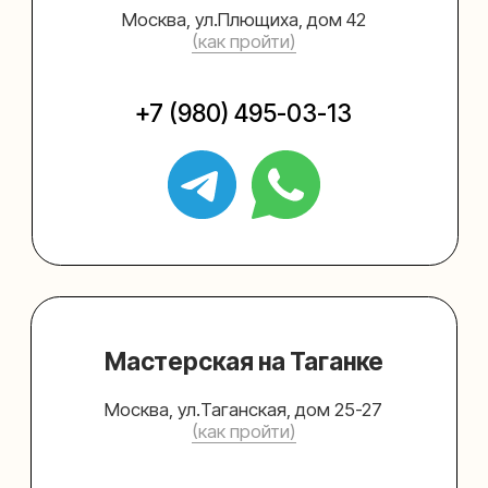
Упаковать подарок
Каталог
Услуги
Блог
В личный кабинет
О нас
Sospeso wrap