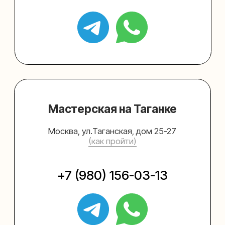
Упаковать подарок
Каталог
Услуги
Блог
В личный кабинет
О нас
Sospeso wrap
+7 (495) 005-03-13
help@upakovali.online