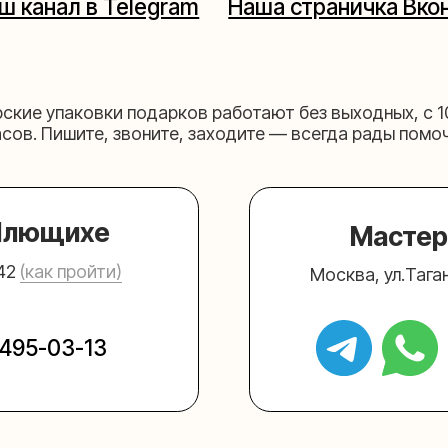
щихе
Мастерская на 
к пройти)
Москва, ул.Таганская, дом 2
03-13
+7 (980) 