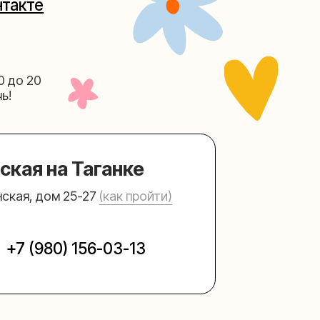
Таганке
5-27
(как пройти)
156-03-13