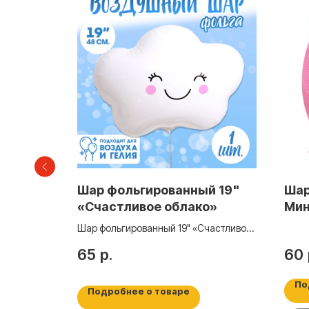
й 18"
Шар фольгированный 19"
Шар
«Счастливое облако»
Мин
Джу
ердце»,
Шар фольгированный 19" «Счастливое
облако»
65
р.
60
По
Подробнее о товаре