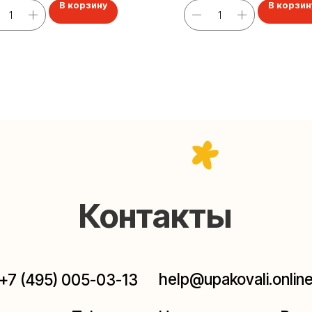
В корзину
В корзин
Контакты
help@upakovali.online
95) 005-03-13
ал в Telegram
Наша страничка Вконтакте
паковки подарков работают без выходных, с 10 до 20
Пишите, звоните, заходите — всегда рады помочь!