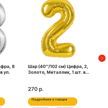
ифра, 8
Шар (40''/102 см) Цифра, 2,
Шар
в уп.
Золото, Металлик, 1 шт. в
Hap
уп.
(пр
Гол
270
р.
12
26
Подробнее о товаре
По