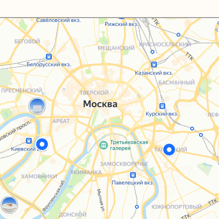
Каталог
Услуги
Блог
О нас
Sospeso wrap