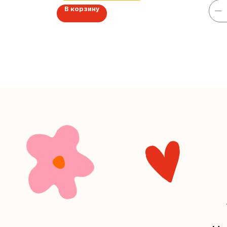
В корзину
+7 (4
Наш кан
Мастерские у
часов. 