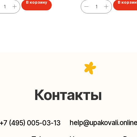
В корзину
В корзин
Контакты
help@upakovali.online
95) 005-03-13
ал в Telegram
Наша страничка Вконтакте
паковки подарков работают без выходных, с 10 до 20
Пишите, звоните, заходите — всегда рады помочь!