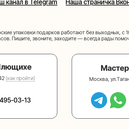
щихе
Мастерская на 
к пройти)
Москва, ул.Таганская, дом 2
03-13
+7 (980) 