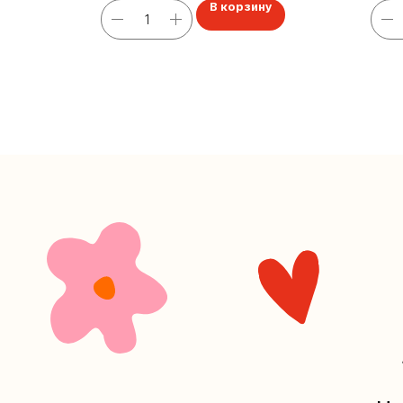
В корзину
+7 (4
Наш кан
Мастерские у
часов. 