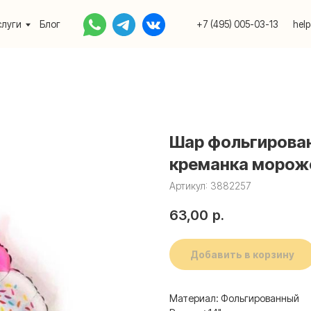
Блог
+7 (495) 005-03-13
help@upakovali.onlin
Шар фольгирован
креманка морож
Артикул:
3882257
63,00
р.
Добавить в корзину
Материал: Фольгированный