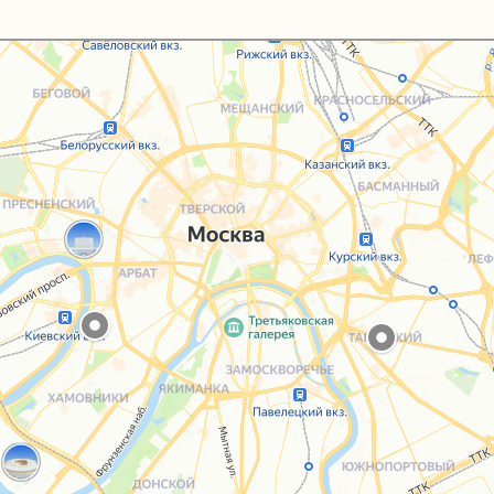
Каталог
Услуги
Блог
О нас
Sospeso wrap