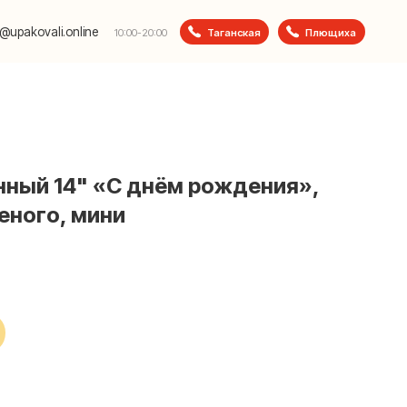
e
Таганская
Плющиха
10:00-20:00
ный 14" «С днём рождения»,
еного, мини