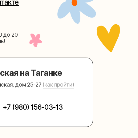
Таганке
5-27
(как пройти)
156-03-13