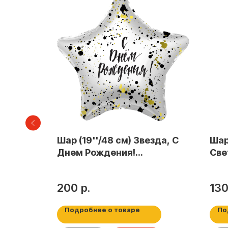
Шар (19''/48 см) Звезда, С
Шар
lim
Днем Рождения!
Све
(сверкающие брызги), 1 шт.
шт. 
й голубой
200
р.
13
Подробнее о товаре
По