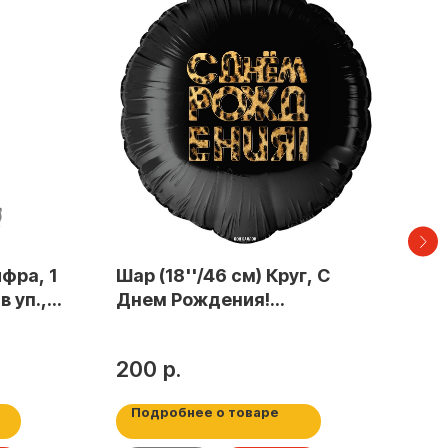
ифра, 1
Шар (18''/46 см) Круг, С
Шар
в уп.,
Днем Рождения!
18"
(леопардовый принт),
гео
Диам
Черный, 1 шт. в уп.
Мате
200
р.
34
Возд
Подробнее о товаре
По
сдел
инте