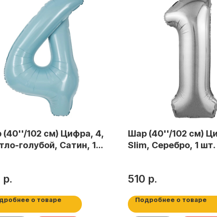
 (40''/102 см) Цифра, 4,
Шар (40''/102 см) Ц
тло-голубой, Сатин, 1
Slim, Серебро, 1 шт. 
в уп.
754467
0
р.
510
р.
дробнее о товаре
Подробнее о товаре