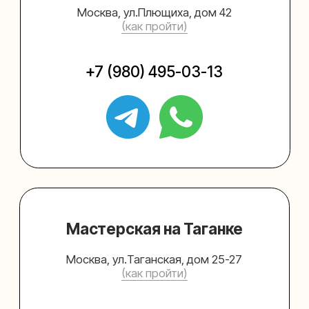
Упаковать подарок
Каталог
Услуги
Блог
В личный кабинет
О нас
Sospeso wrap