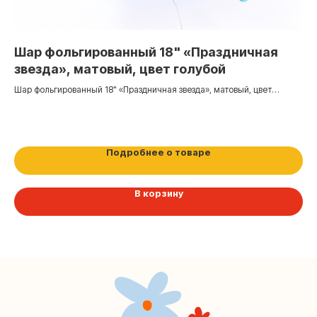
Контакты
+7 (495) 005-03-13
Шар фольгированный 18" «Праздничная
Ш
help@upakovali.online
звезда», матовый, цвет голубой
зо
Шар фольгированный 18" «Праздничная звезда», матовый, цвет
Шар
Наша страничка Вконтакте
голубой
4
Наш канал в Telegram
Подробнее о товаре
В корзину