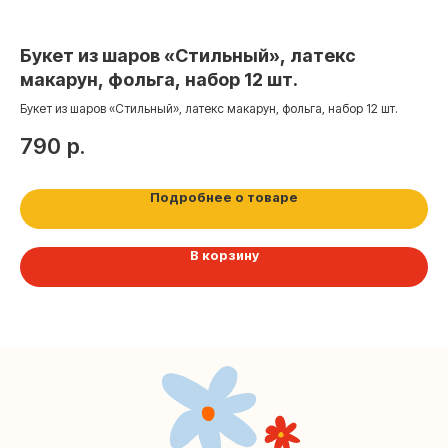
+7 (495) 005-03-13
Букет из шаров «Стильный», латекс
Ш
макарун, фольга, набор 12 шт.
«
help@upakovali.online
Букет из шаров «Стильный», латекс макарун, фольга, набор 12 шт.
Шар
ро
Наша страничка Вконтакте
790
р.
5
Наш канал в Telegram
Подробнее о товаре
В корзину
Мастерские упаковки подарков работают без