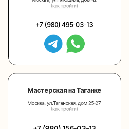
Упаковать подарок
Каталог
Услуги
Блог
В личный кабинет
О нас
Sospeso wrap
+7 (495) 005-03-13
help@upakovali.online