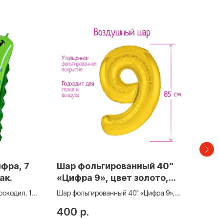
ифра, 7
Шар фольгированный 40"
Шар
ак.
«Цифра 9», цвет золото,
Ма
Slim
(зв
рокодил, 1
Шар фольгированный 40" «Цифра 9»,
цвет золото, Slim
400
р.
1 1