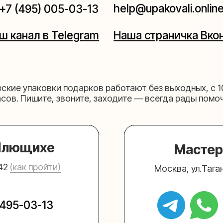
щихе
Мастерская на 
к пройти)
Москва, ул.Таганская, дом 2
03-13
+7 (980) 