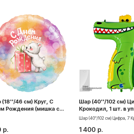
(18''/46 см) Круг, С
Шар (40''/102 см) Ц
м Рождения (мишка с
Крокодил, 1 шт. в уп
арком), Градиент, 1 шт.
Шар (40''/102 см) Цифра, 7 К
.
шт. в упак.
0
р.
1 400
р.