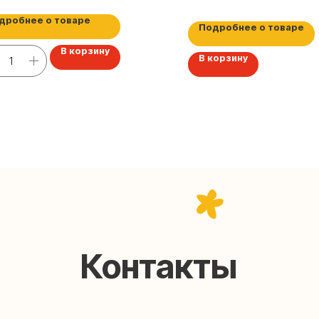
дробнее о товаре
Подробнее о товаре
В корзину
В корзину
Контакты
help@upakovali.online
95) 005-03-13
ал в Telegram
Наша страничка Вконтакте
паковки подарков работают без выходных, с 10 до 20
Пишите, звоните, заходите — всегда рады помочь!