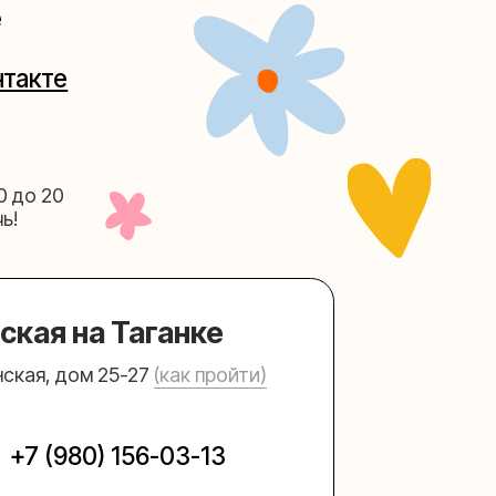
Таганке
5-27
(как пройти)
156-03-13