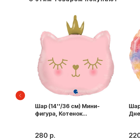
ифра, 0
Шар (14''/36 см) Мини-
Шар 
. в уп.
фигура, Котенок
Дне
Принцесса, Розовый, 1 шт.
под
в уп
280
р.
22