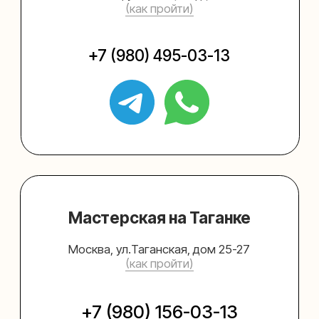
Упаковать подарок
Каталог
Услуги
Блог
В личный кабинет
О нас
Sospeso wrap
+7 (495) 005-03-13
help@upakovali.online