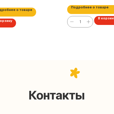
Подробнее о товаре
дробнее о товаре
В корзин
корзину
Контакты
help@upakovali.online
95) 005-03-13
ал в Telegram
Наша страничка Вконтакте
паковки подарков работают без выходных, с 10 до 20
Пишите, звоните, заходите — всегда рады помочь!