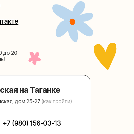
Таганке
5-27
(как пройти)
156-03-13