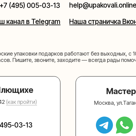
щихе
Мастерская на 
к пройти)
Москва, ул.Таганская, дом 2
03-13
+7 (980) 