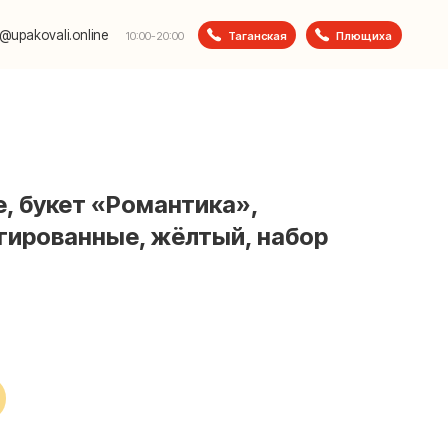
e
Таганская
Плющиха
10:00-20:00
 букет «Романтика»,
гированные, жёлтый, набор