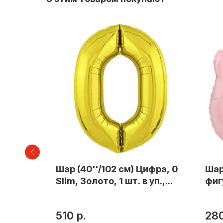
зда, С
Шар (40''/102 см) Цифра, 0
Шар
лотая
Slim, Золото, 1 шт. в уп.,
фиг
1 шт.
754696
При
510
р.
28