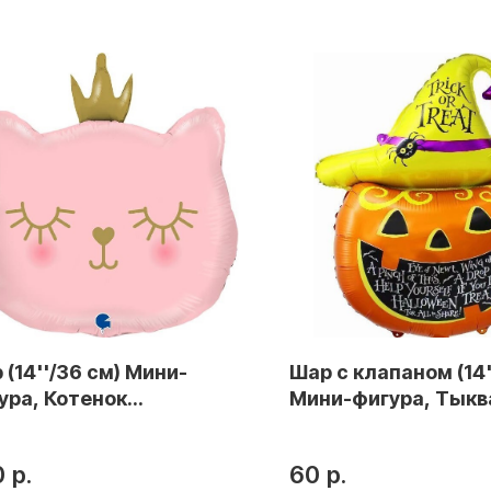
 (14''/36 см) Мини-
Шар с клапаном (14'
ура, Котенок
Мини-фигура, Тыкв
нцесса, Розовый, 1 шт.
Хэллоуин, 1 шт.
0
р.
60
р.