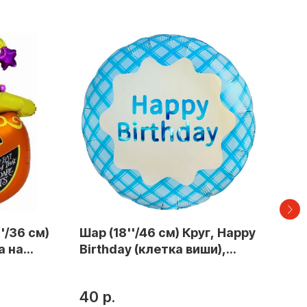
'/36 см)
Шар (18''/46 см) Круг, Happy
Шар
а на
Birthday (клетка виши),
Sli
Голубой, Сатин, 1 шт. в уп.
75
(цв.этик.)
40
р.
51