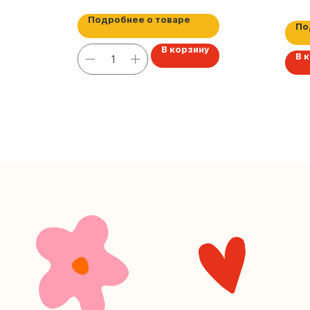
Подробнее о товаре
По
В корзину
В 
+7 (4
Наш кан
Мастерские у
часов. 