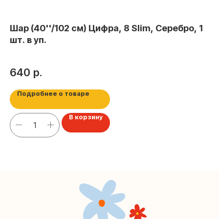
+7 (495) 005-03-13
Шар (40''/102 см) Цифра, 8 Slim, Серебро, 1
Ша
шт. в уп.
уп
help@upakovali.online
Шар
Наша страничка Вконтакте
640
р.
1
Наш канал в Telegram
Подробнее о товаре
В корзину
Мастерские упаковки подарков работают без