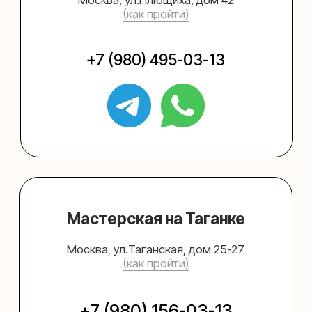
Упаковать подарок
Каталог
Услуги
Блог
В личный кабинет
О нас
Sospeso wrap
+7 (495) 005-03-13
help@upakovali.online