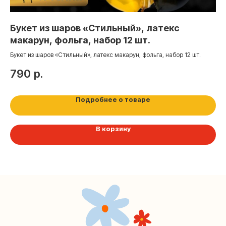
+7 (495) 005-03-13
Букет из шаров «Стильный», латекс
Ша
макарун, фольга, набор 12 шт.
Са
help@upakovali.online
Букет из шаров «Стильный», латекс макарун, фольга, набор 12 шт.
Наша страничка Вконтакте
790
р.
1
Наш канал в Telegram
Подробнее о товаре
В корзину
Мастерские упаковки подарков работают без