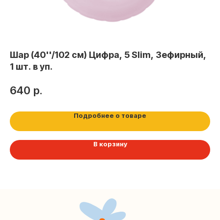
Контакты
+7 (495) 005-03-13
help@upakovali.online
Шар (40''/102 см) Цифра, 5 Slim, Зефирный,
Ша
1 шт. в уп.
Са
Наша страничка Вконтакте
640
р.
1
Наш канал в Telegram
Подробнее о товаре
В корзину