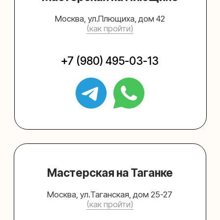
Упаковать подарок
Каталог
Услуги
Блог
В личный кабинет
О нас
Sospeso wrap