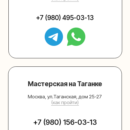
Упаковать подарок
Каталог
Услуги
Блог
В личный кабинет
О нас
Sospeso wrap