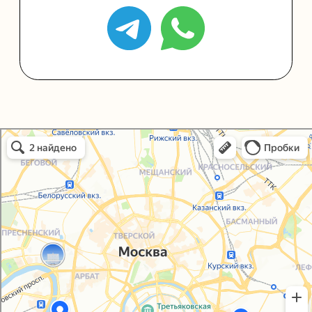
+7 (495) 005-03-13
help@upakovali.online
Упаковали Онлайн в Москве
Москва
Политика конфиденциальности
Согласие на обработку персональных данных
© 2021-2025, ООО "УПАКОВАЛИ ОНЛАЙН"
Сайт разработала
bogac
hevas