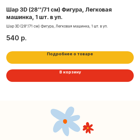
Шар 3D (28''/71 см) Фигура, Легковая
Ша
машинка, 1 шт. в уп.
Па
Шар 3D (28''/71 см) Фигура, Легковая машинка, 1 шт. в уп.
Контакты
540
р.
2
+7 (495) 005-03-13
Подробнее о товаре
help@upakovali.online
В корзину
Наша страничка Вконтакте
Наш канал в Telegram