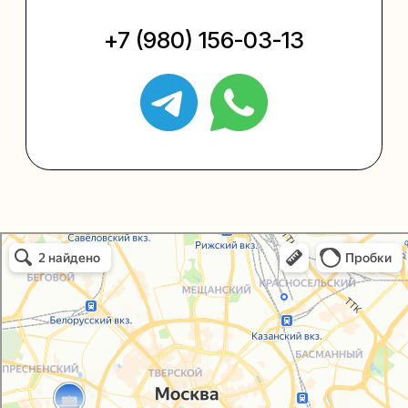
Упаковать подарок
Каталог
Услуги
Блог
В личный кабинет
О нас
Sospeso wrap
Упаковали Онлайн в Москве
Москва
+7 (495) 005-03-13
help@upakovali.online
Политика конфиденциальности