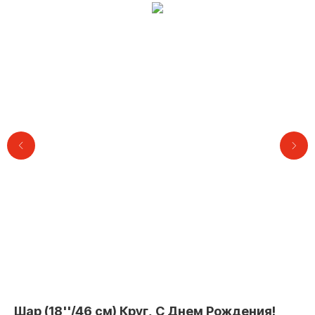
Контакты
Шар (18''/46 см) Круг, С Днем Рождения!
Ша