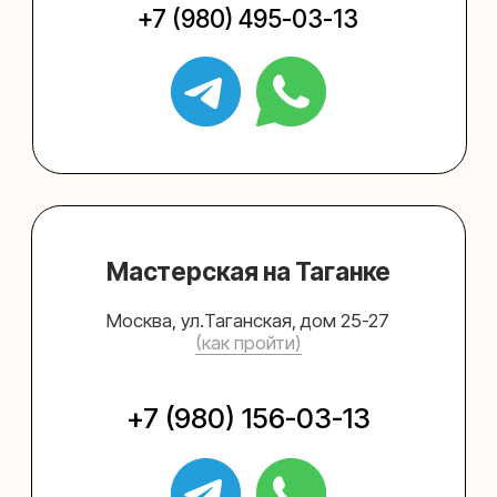
Упаковать подарок
Каталог
Услуги
Блог
В личный кабинет
О нас
Sospeso wrap
+7 (495) 005-03-13
help@upakovali.online