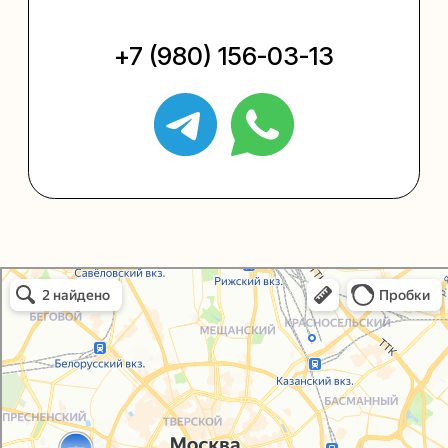
Упаковать подарок
Каталог
Услуги
Блог
В личный кабинет
О нас
Sospeso wrap
Упаковали Онлайн в Москве
Москва
+7 (495) 005-03-13
help@upakovali.online
Политика конфиденциальности