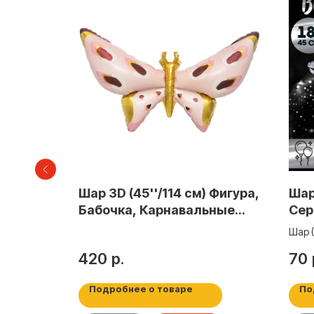
зда,
Шар 3D (45''/114 см) Фигура,
Шар
т.
Бабочка, Карнавальные
Сер
крылья, Розовый, 1 шт. в уп.
Шар (
420
р.
70
Подробнее о товаре
По