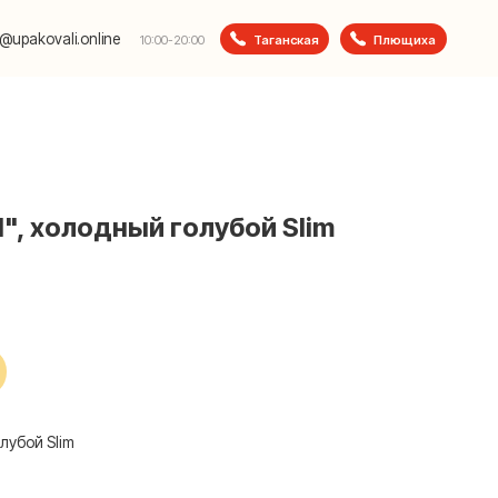
e
Таганская
Плющиха
10:00-20:00
", холодный голубой Slim
лубой Slim