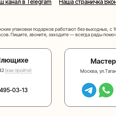
щихе
Мастерская на 
к пройти)
Москва, ул.Таганская, дом 2
03-13
+7 (980) 