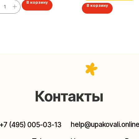
В корзину
В корзину
Контакты
help@upakovali.online
95) 005-03-13
ал в Telegram
Наша страничка Вконтакте
паковки подарков работают без выходных, с 10 до 20
Пишите, звоните, заходите — всегда рады помочь!