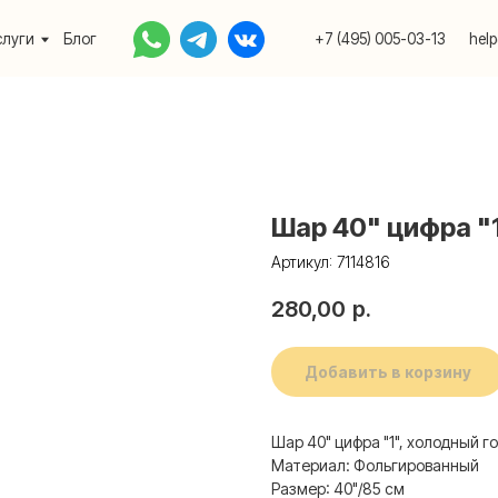
Блог
+7 (495) 005-03-13
help@upakovali.onlin
Шар 40" цифра "1
Артикул:
7114816
280,00
р.
Добавить в корзину
Шар 40" цифра "1", холодный го
Материал: Фольгированный
Размер: 40"/85 см