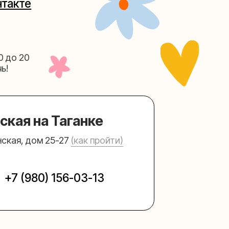
Таганке
5-27
(как пройти)
156-03-13