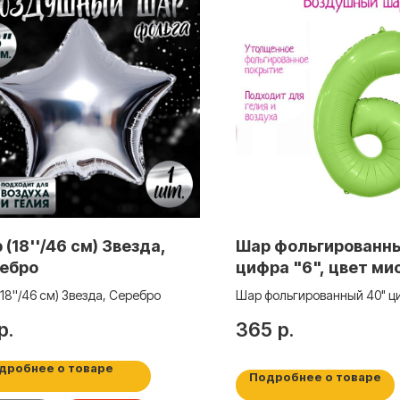
 (18''/46 см) Звезда,
Шар фольгированн
ебро
цифра "6", цвет ми
фисташка Slim 951
18''/46 см) Звезда, Серебро
Шар фольгированный 40" ци
цвет мистик фисташка Slim
р.
365
р.
дробнее о товаре
Подробнее о товаре