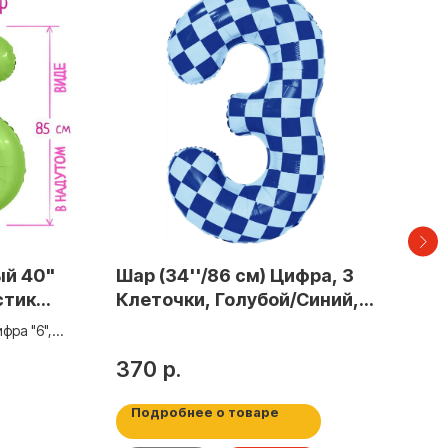
ый 40"
Шар (34''/86 см) Цифра, 3
Ша
стик
Клеточки, Голубой/Синий, 1
«Се
7128
шт. в уп.
фи
фра "6",
Шар 
 9517128
цвет
370
р.
65
Подробнее о товаре
По