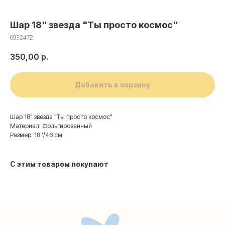
Шар 18" звезда "Ты просто космос"
6932472
350,00
р.
Добавить в корзину
Шар 18" звезда "Ты просто космос"
Материал: Фольгированный
Размер: 18''/46 см
Контакты
С этим товаром покупают
+7 (495) 005-03-13
help@upakovali.online
Наша страничка Вконтакте