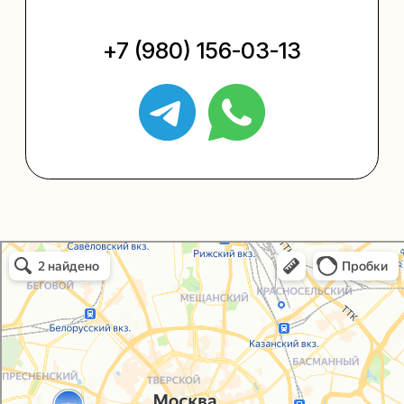
Упаковать подарок
Каталог
Услуги
Блог
В личный кабинет
О нас
Sospeso wrap
Упаковали Онлайн в Москве
Москва
+7 (495) 005-03-13
help@upakovali.online
Политика конфиденциальности