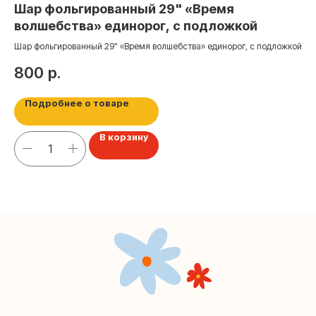
Шар фольгированный 29" «Время
Ш
+7 (495) 005-03-13
волшебства» единорог, с подложкой
ко
help@upakovali.online
Шар фольгированный 29" «Время волшебства» единорог, с подложкой
Шар
800
р.
3
Наша страничка Вконтакте
Наш канал в Telegram
Подробнее о товаре
В корзину
Мастерские упаковки подарков работают без
выходных, с 10 до 20 часов. Пишите, звоните,
заходите — всегда рады помочь!