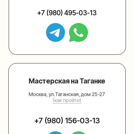
Упаковать подарок
Каталог
Услуги
Блог
В личный кабинет
О нас
Sospeso wrap
+7 (495) 005-03-13
help@upakovali.online