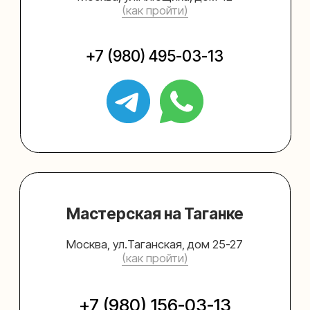
Упаковать подарок
Каталог
Услуги
Блог
В личный кабинет
О нас
Sospeso wrap
+7 (495) 005-03-13
help@upakovali.online