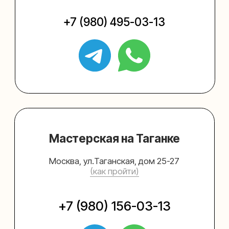
Упаковать подарок
Каталог
Услуги
Блог
В личный кабинет
О нас
Sospeso wrap
+7 (495) 005-03-13
help@upakovali.online