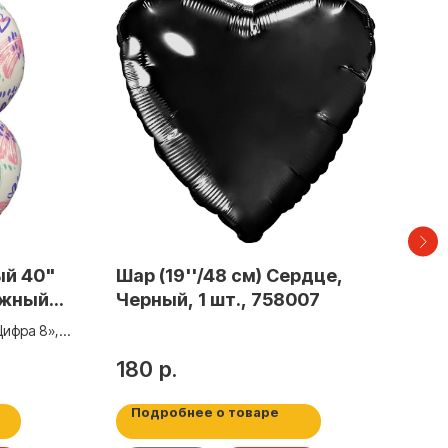
ый 40"
Шар (19''/48 см) Сердце,
Ша
ежный
Черный, 1 шт., 758007
«С 
Цифра 8»,
Шар 
рожд
180
р.
30
Подробнее о товаре
По