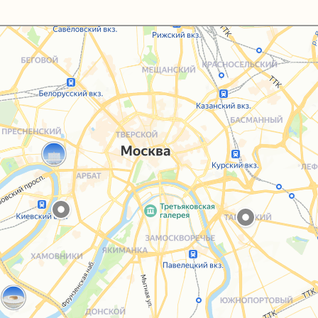
Каталог
Услуги
Блог
О нас
Sospeso wrap