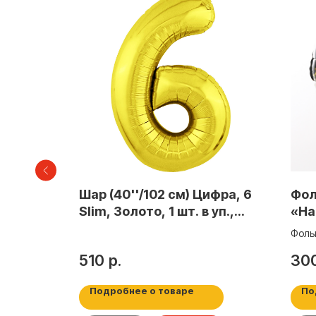
25л.
Шар (40''/102 см) Цифра, 6
Фол
нта, в
Slim, Золото, 1 шт. в уп.,
«Ha
754658
кру
Фоль
Birth
510
р.
30
Подробнее о товаре
По