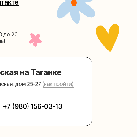
Таганке
5-27
(как пройти)
156-03-13