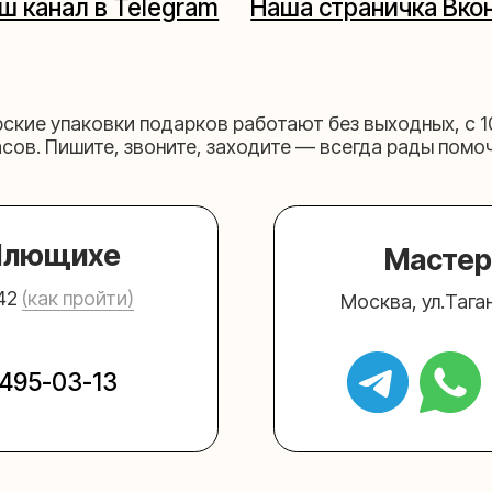
щихе
Мастерская на 
к пройти)
Москва, ул.Таганская, дом 2
03-13
+7 (980) 