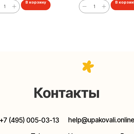
В корзину
В корзин
Контакты
help@upakovali.online
95) 005-03-13
ал в Telegram
Наша страничка Вконтакте
паковки подарков работают без выходных, с 10 до 20
Пишите, звоните, заходите — всегда рады помочь!