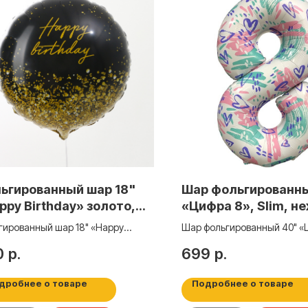
ьгированный шар 18"
Шар фольгированн
ppy Birthday» золото,
«Цифра 8», Slim, н
г
паттерн
гированный шар 18" «Happy
Шар фольгированный 40" «
day» золото, круг
Slim, нежный паттерн
0
р.
699
р.
дробнее о товаре
Подробнее о товаре