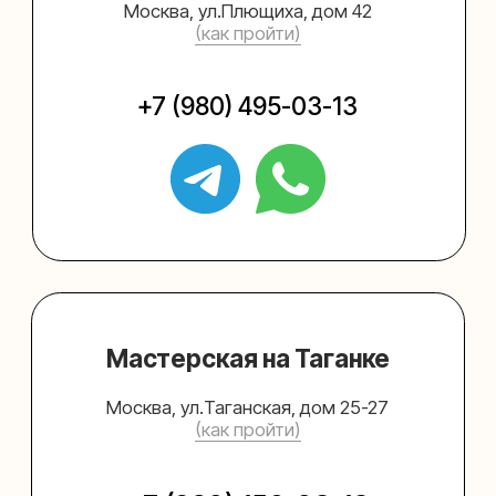
Упаковать подарок
Каталог
Услуги
Блог
В личный кабинет
О нас
Sospeso wrap
+7 (495) 005-03-13
help@upakovali.online