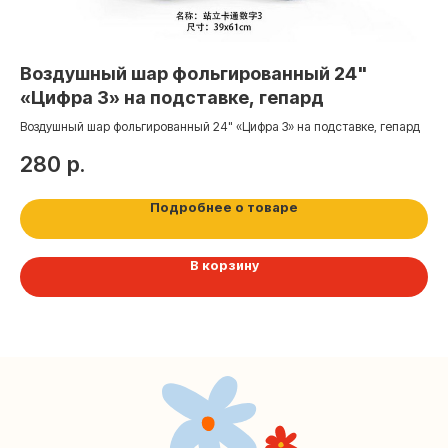
Контакты
+7 (495) 005-03-13
Воздушный шар фольгированный 24"
Ша
help@upakovali.online
«Цифра 3» на подставке, гепард
(з
Воздушный шар фольгированный 24" «Цифра 3» на подставке, гепард
Наша страничка Вконтакте
5
280
р.
Наш канал в Telegram
Подробнее о товаре
В корзину
Мастерские упаковки подарков работают без