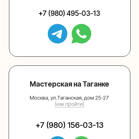
Упаковать подарок
Каталог
Услуги
Блог
В личный кабинет
О нас
Sospeso wrap
+7 (495) 005-03-13
help@upakovali.online