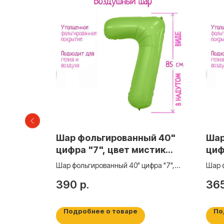
й 18"
Шар фольгированный 40"
Шар
озовый
цифра "7", цвет мистик
циф
фисташка Slim 9517129
фис
везда»,
Шар фольгированный 40" цифра "7",
Шар ф
цвет мистик фисташка Slim 9517129
Мист
390
р.
36
Подробнее о товаре
По