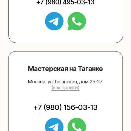
Упаковать подарок
Каталог
Услуги
Блог
В личный кабинет
О нас
Sospeso wrap
+7 (495) 005-03-13
help@upakovali.online