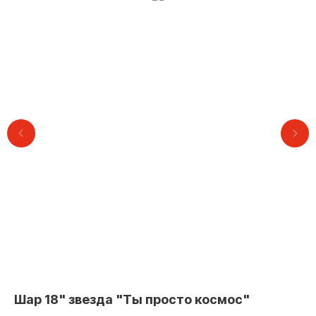
Контакты
Шар 18" звезда "Ты просто космос"
Ша
+7 (495) 005-03-13