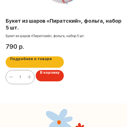
Контакты
+7 (495) 005-03-13
Букет из шаров «Пиратский», фольга, набор
Ша
help@upakovali.online
5 шт.
го
Букет из шаров «Пиратский», фольга, набор 5 шт.
1
Наша страничка Вконтакте
790
р.
Наш канал в Telegram
Подробнее о товаре
В корзину