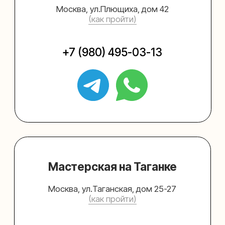
Упаковать подарок
Каталог
Услуги
Блог
В личный кабинет
О нас
Sospeso wrap