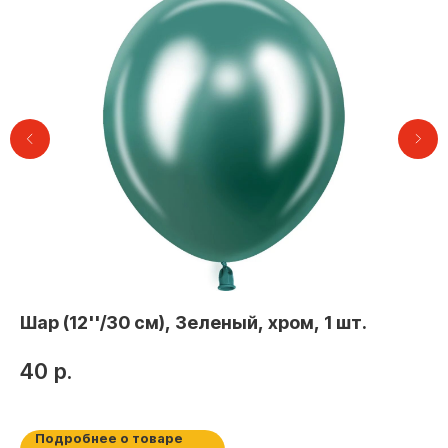
Контакты
Шар (12''/30 см), Зеленый, хром, 1 шт.
Ша
Бе
+7 (495) 005-03-13
40
р.
help@upakovali.online
4
Наша страничка Вконтакте
Подробнее о товаре