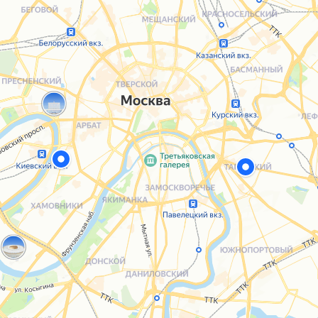
Каталог
Услуги
Блог
О нас
Sospeso wrap