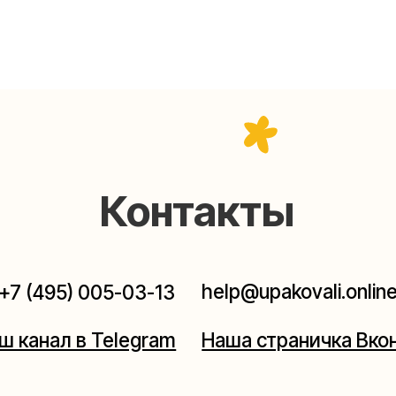
Контакты
help@upakovali.online
95) 005-03-13
ал в Telegram
Наша страничка Вконтакте
паковки подарков работают без выходных, с 10 до 20
Пишите, звоните, заходите — всегда рады помочь!