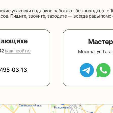
щихе
Мастерская на 
к пройти)
Москва, ул.Таганская, дом 2
03-13
+7 (980) 