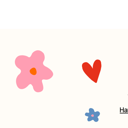
+7 (4
Наш кан
Мастерские у
часов. 