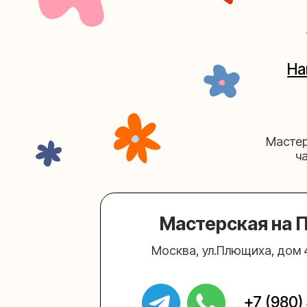
Мастерские у
часов. 
Мастерская на Плю
Москва, ул.Плющиха, дом 42
(ка
+7 (980) 495-