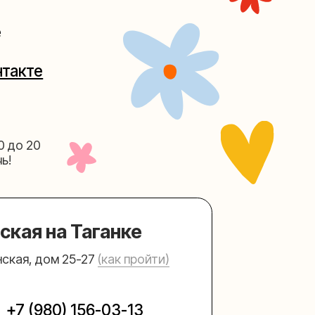
Таганке
5-27
(как пройти)
156-03-13