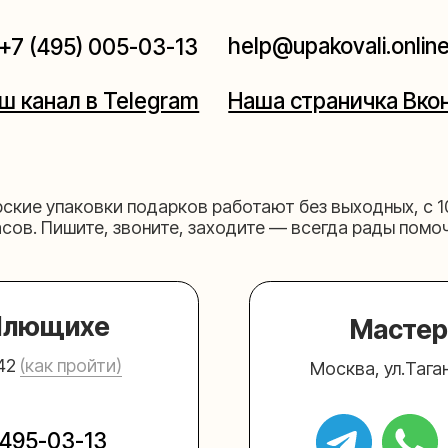
паковки подарков работают без выходных, с 10 до 20
Пишите, звоните, заходите — всегда рады помочь!
щихе
Мастерская на 
к пройти)
Москва, ул.Таганская, дом 2
03-13
+7 (980) 