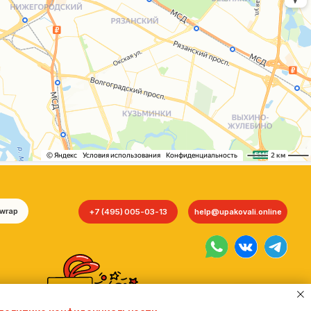
+7 (495) 005-03-13
help@upakovali.online
Сайт разработала
bogac
hevas