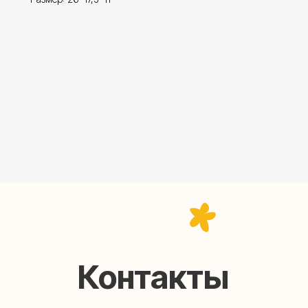
Контакты
help@upakovali.online
95) 005-03-13
ал в Telegram
Наша страничка Вконтакте