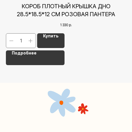
+7 (495) 005-03-13
13
КОРОБ ПЛОТНЫЙ КРЫШКА ДНО
help@upakovali.online
28.5*18.5*12 СМ РОЗОВАЯ ПАНТЕРА
Наша страничка Вконтакте
1 330
р.
Наш канал в Telegram
Купить
Подробнее
Мастерские упаковки подарков работают без
выходных, с 10 до 20 часов. Пишите, звоните,
заходите — всегда рады помочь!