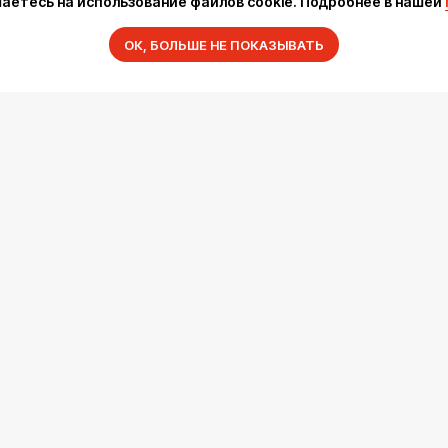
шаетесь на использование файлов cookie. Подробнее в нашей
ОК, БОЛЬШЕ НЕ ПОКАЗЫВАТЬ
Каталог
Услуги
Блог
О нас
Sospeso wrap