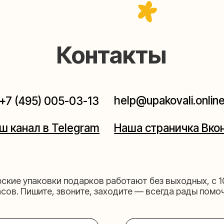
help@upakovali.online
95) 005-03-13
ал в Telegram
Наша страничка Вконтакте
паковки подарков работают без выходных, с 10 до 20
Пишите, звоните, заходите — всегда рады помочь!
щихе
Мастерская на 
к пройти)
Москва, ул.Таганская, дом 2
03-13
+7 (980) 