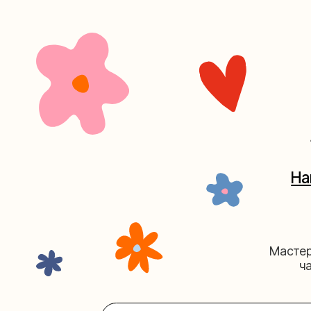
+7 (4
Наш кан
Мастерские у
часов. 
Мастерская на Плю
Москва, ул.Плющиха, дом 42
(ка
+7 (980) 495-