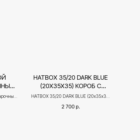
ОЙ
HATBOX 35/20 DARK BLUE
ЧНЫЙ
(20Х35Х35) КОРОБ С
AR
КРЫШКОЙ ПЛОТНЫЙ
арочный
HATBOX 35/20 DARK BLUE (20х35х35)
30)
ПОДАРОЧНЫЙ
AYS
Короб с крышкой плотный подарочный
2 700
р.