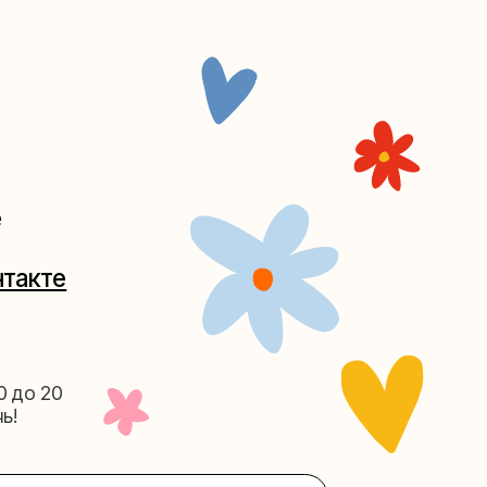
Таганке
5-27
(как пройти)
156-03-13