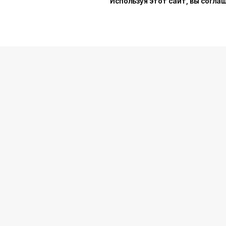
Используя этот сайт, вы согла
Упаковать подарок
В личный кабинет
© 2021-2025, ООО "УПАКОВАЛИ ОНЛАЙН"
Политика конфиденциальности
Согласие на обработку персональных данных