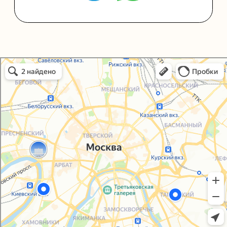
+7 (495) 005-03-13
help@upakovali.online
Упаковали Онлайн в Москве
Москва
Политика конфиденциальности
Согласие на обработку персональных данных
© 2021-2025, ООО "УПАКОВАЛИ ОНЛАЙН"
Сайт разработала
bogac
hevas