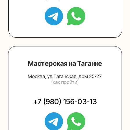
Упаковать подарок
Каталог
Услуги
Блог
В личный кабинет
О нас
Sospeso wrap