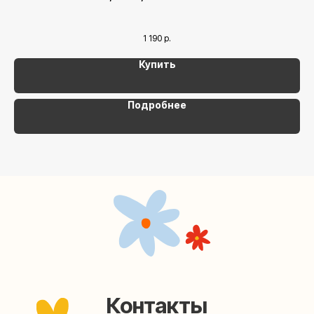
Контакты
1 190
р.
Купить
+7 (495) 005-03-13
help@upakovali.online
Подробнее
Наша страничка Вконтакте
Наш канал в Telegram