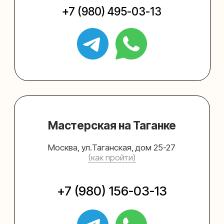
Упаковать подарок
Каталог
Услуги
Блог
В личный кабинет
О нас
Sospeso wrap
+7 (495) 005-03-13
help@upakovali.online