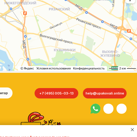
+7 (495) 005-03-13
help@upakovali.online
Сайт разработала
bogac
hevas