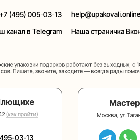
паковки подарков работают без выходных, с 10 до 20
Пишите, звоните, заходите — всегда рады помочь!
щихе
Мастерская на 
к пройти)
Москва, ул.Таганская, дом 2
03-13
+7 (980) 