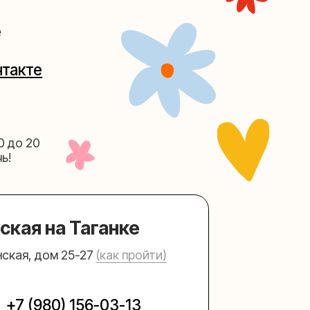
Таганке
5-27
(как пройти)
156-03-13