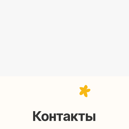
Контакты
help@upakovali.online
95) 005-03-13
ал в Telegram
Наша страничка Вконтакте