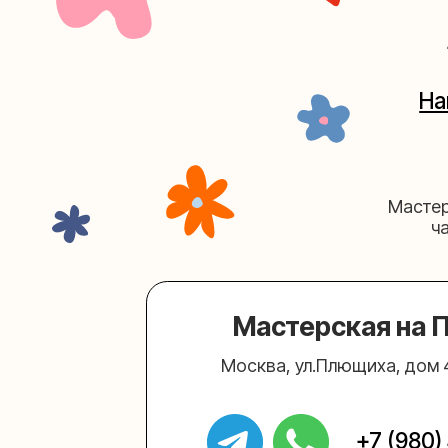
Мастерские у
часов. 
Мастерская на Плю
Москва, ул.Плющиха, дом 42
(ка
+7 (980) 495-