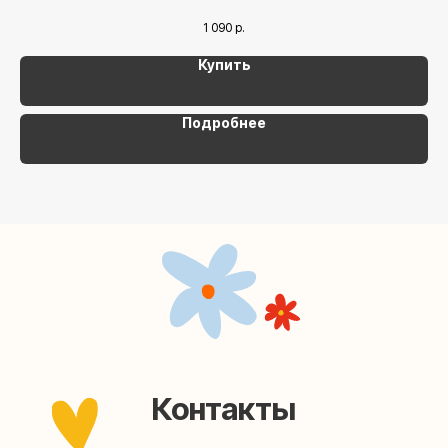
1 090
р.
Наша страничка Вконтакте
Купить
Наш канал в Telegram
Подробнее
Мастерские упаковки подарков работают без
выходных, с 10 до 20 часов. Пишите, звоните,
заходите — всегда рады помочь!