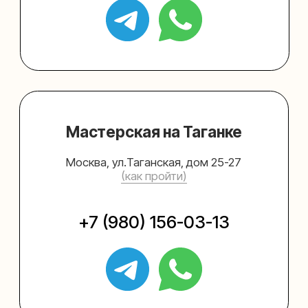
Упаковать подарок
Каталог
Услуги
Блог
В личный кабинет
О нас
Sospeso wrap
+7 (495) 005-03-13
help@upakovali.online