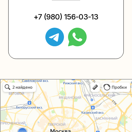
Упаковать подарок
Каталог
Услуги
Блог
В личный кабинет
О нас
Sospeso wrap
Упаковали Онлайн в Москве
Москва
+7 (495) 005-03-13
help@upakovali.online