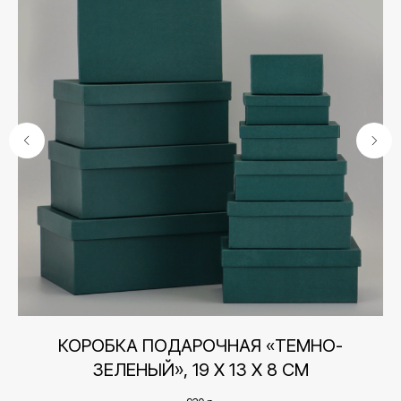
Контакты
5
КОРОБКА ПОДАРОЧНАЯ «ТЕМНО-
К
+7 (495) 005-03-13
ЗЕЛЕНЫЙ», 19 Х 13 Х 8 СМ
help@upakovali.online