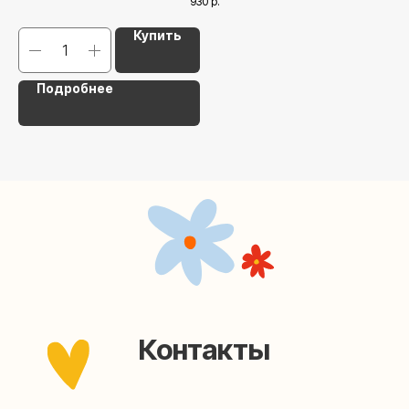
930
р.
Наша страничка Вконтакте
Купить
Наш канал в Telegram
Подробнее
Мастерские упаковки подарков работают без
выходных, с 10 до 20 часов. Пишите, звоните,
заходите — всегда рады помочь!
Мастерская на Плющихе