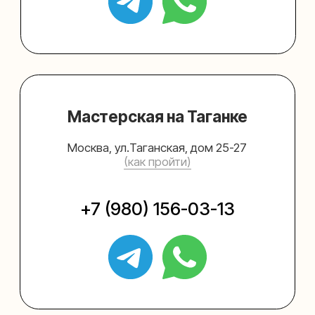
Упаковать подарок
Каталог
Услуги
Блог
В личный кабинет
О нас
Sospeso wrap
+7 (495) 005-03-13
help@upakovali.online