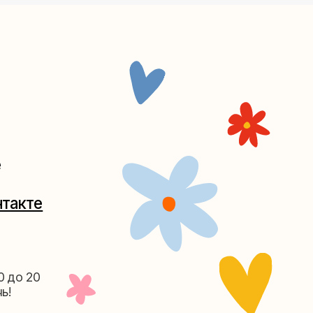
Таганке
5-27
(как пройти)
156-03-13