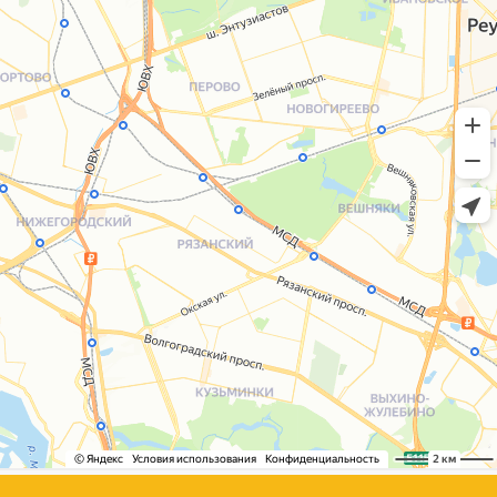
+7 (495) 005-03-13
help@upakovali.online
Сайт разработала
bogac
hevas