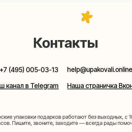
help@upakovali.online
95) 005-03-13
ал в Telegram
Наша страничка Вконтакте
паковки подарков работают без выходных, с 10 до 20
Пишите, звоните, заходите — всегда рады помочь!
щихе
Мастерская на 
к пройти)
Москва, ул.Таганская, дом 2
03-13
+7 (980) 