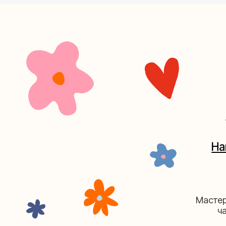
+7 (4
Наш кан
Мастерские у
часов. 
Мастерская на Плю
Москва, ул.Плющиха, дом 42
(ка
+7 (980) 495-