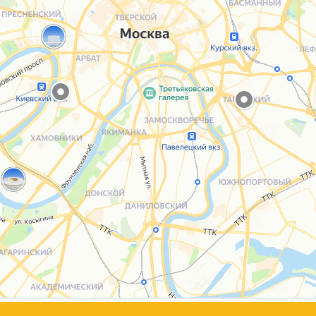
Каталог
Услуги
Блог
О нас
Sospeso wrap