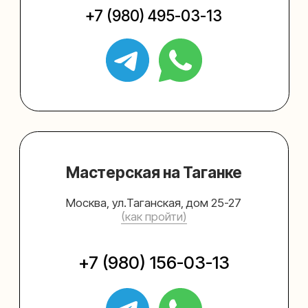
Упаковать подарок
Каталог
Услуги
Блог
В личный кабинет
О нас
Sospeso wrap
+7 (495) 005-03-13
help@upakovali.online