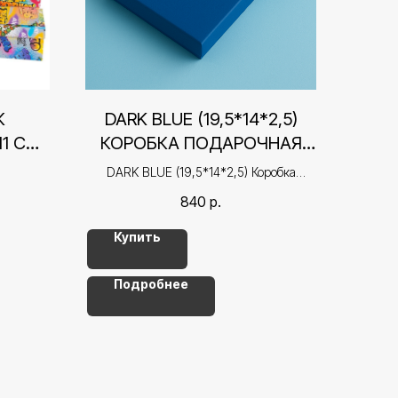
К
DARK BLUE (19,5*14*2,5)
11 СМ
КОРОБКА ПОДАРОЧНАЯ
КРЫШКА-ДНО
DARK BLUE (19,5*14*2,5) Коробка
подарочная крышка-дно
840
р.
Купить
Подробнее