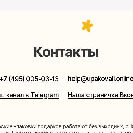
Контакты
help@upakovali.online
95) 005-03-13
ал в Telegram
Наша страничка Вконтакте
паковки подарков работают без выходных, с 10 до 20
Пишите, звоните, заходите — всегда рады помочь!
щихе
Мастерская на 
к пройти)
Москва, ул.Таганская, дом 2
03-13
+7 (980) 