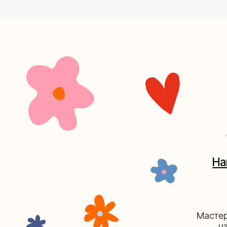
+7 (4
Наш кан
Мастерские у
часов. 
Мастерская на Плю
Москва, ул.Плющиха, дом 42
(ка
+7 (980) 495-