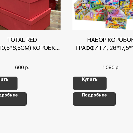
TOTAL RED
НАБОР КОРОБО
*10,5*6,5СМ) КОРОБКА
ГРАФФИТИ, 26*17,5*
АРОЧНАЯ КРЫШКА-
СМ
ДНО
600
р.
1 090
р.
пить
Купить
дробнее
Подробнее