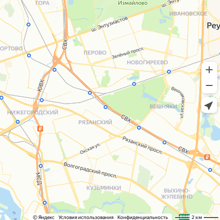
+7 (495) 005-03-13
help@upakovali.online
Сайт разработала
bogac
hevas