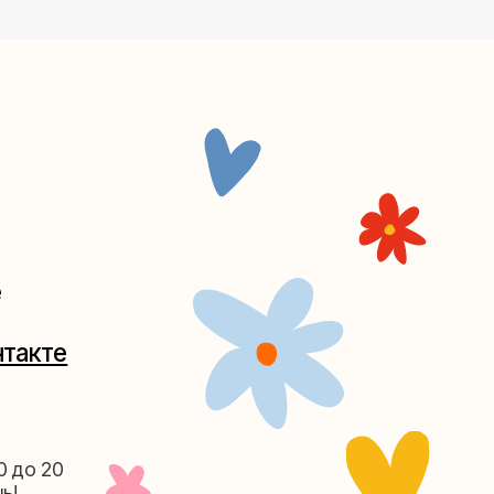
Таганке
5-27
(как пройти)
156-03-13