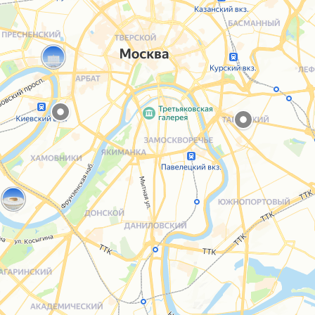
Каталог
Услуги
Блог
О нас
Sospeso wrap