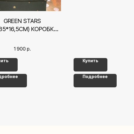
GREEN STARS
35*16,5СМ) КОРОБКА
АРОЧНАЯ КРЫШКА-
ДНО
1 900
р.
пить
Купить
дробнее
Подробнее
Контакты