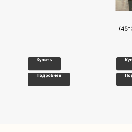
(45*
ПОД
Купить
Ку
Подробнее
По