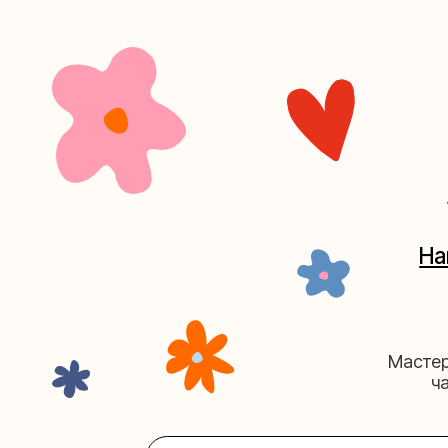
+7 (4
Наш кан
Мастерские у
часов. 
Мастерская на Плю
Москва, ул.Плющиха, дом 42
(ка
+7 (980) 495-