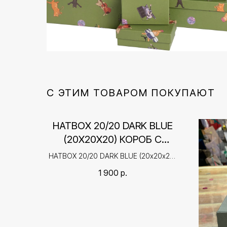
С ЭТИМ ТОВАРОМ ПОКУПАЮТ
HATBOX 20/20 DARK BLUE
(20Х20Х20) КОРОБ С
КРЫШКОЙ ПЛОТНЫЙ
HATBOX 20/20 DARK BLUE (20х20х20)
ПОДАРОЧНЫЙ, С РУЧКАМИ
Короб с крышкой плотный подарочный,
1 900
р.
с ручками