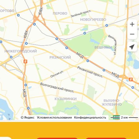
+7 (495) 005-03-13
help@upakovali.online
Сайт разработала
bogac
hevas