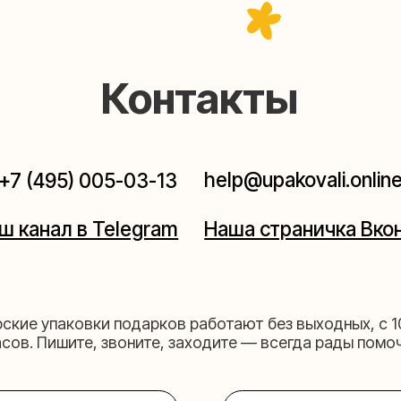
help@upakovali.online
95) 005-03-13
ал в Telegram
Наша страничка Вконтакте
паковки подарков работают без выходных, с 10 до 20
Пишите, звоните, заходите — всегда рады помочь!
щихе
Мастерская на 
к пройти)
Москва, ул.Таганская, дом 2
03-13
+7 (980) 