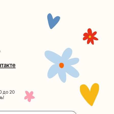
Таганке
5-27
(как пройти)
156-03-13