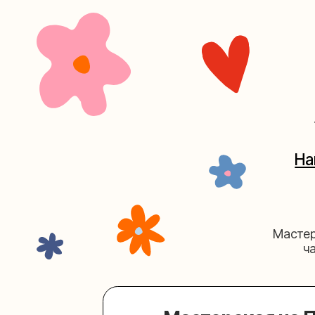
+7 (4
Наш кан
Мастерские у
часов. 
Мастерская на Плю
Москва, ул.Плющиха, дом 42
(ка
+7 (980) 495-