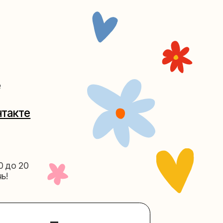
Таганке
5-27
(как пройти)
156-03-13