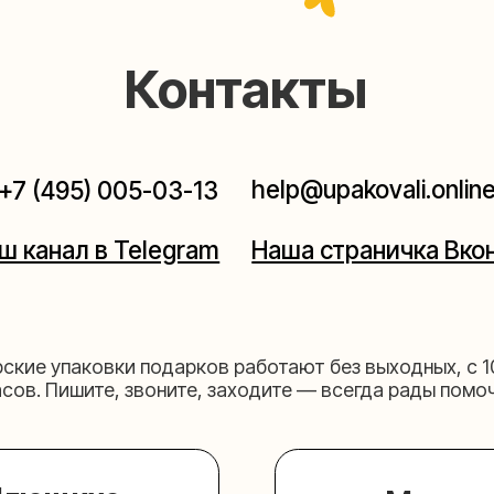
help@upakovali.online
95) 005-03-13
ал в Telegram
Наша страничка Вконтакте
паковки подарков работают без выходных, с 10 до 20
Пишите, звоните, заходите — всегда рады помочь!
щихе
Мастерская на 
к пройти)
Москва, ул.Таганская, дом 2
03-13
+7 (980) 