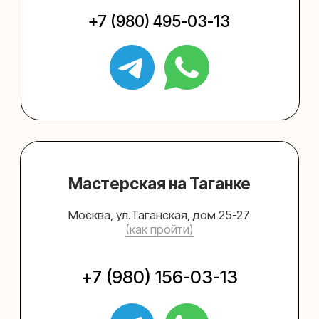
Упаковать подарок
Каталог
Услуги
Блог
В личный кабинет
О нас
Sospeso wrap
+7 (495) 005-03-13
help@upakovali.online