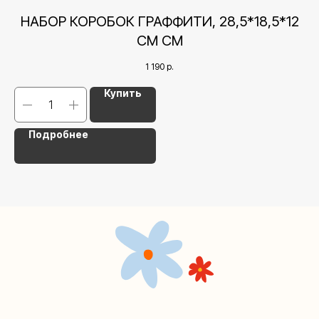
+7 (495) 005-03-13
.5
НАБОР КОРОБОК ГРАФФИТИ, 28,5*18,5*12
help@upakovali.online
СМ СМ
Наша страничка Вконтакте
1 190
р.
Наш канал в Telegram
Купить
Подробнее
Мастерские упаковки подарков работают без
выходных, с 10 до 20 часов. Пишите, звоните,
заходите — всегда рады помочь!