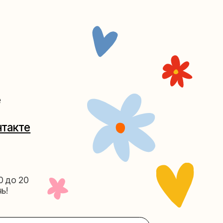
Таганке
5-27
(как пройти)
156-03-13