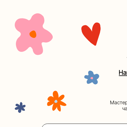
+7 (4
Наш кан
Мастерские у
часов. 
Мастерская на Плю
Москва, ул.Плющиха, дом 42
(ка
+7 (980) 495-