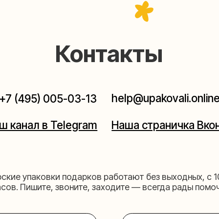
help@upakovali.online
95) 005-03-13
ал в Telegram
Наша страничка Вконтакте
паковки подарков работают без выходных, с 10 до 20
Пишите, звоните, заходите — всегда рады помочь!
щихе
Мастерская на 
к пройти)
Москва, ул.Таганская, дом 2
03-13
+7 (980) 