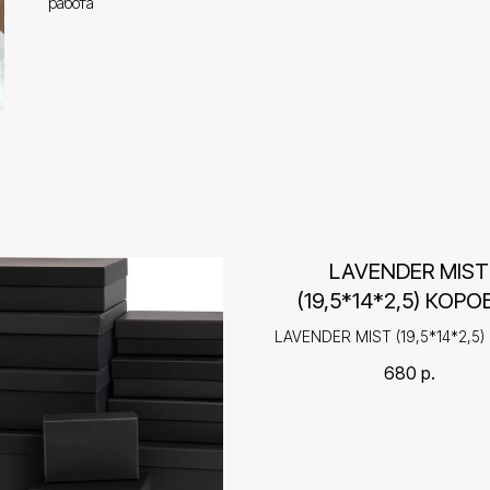
работа
LAVENDER MIST
(19,5*14*2,5) КОРО
ПОДАРОЧНАЯ КРЫ
LAVENDER MIST (19,5*14*2,5) 
ДНО
подарочная крышка-дн
680
р.