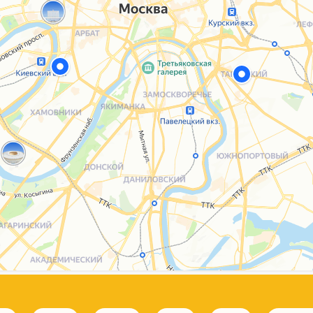
Каталог
Услуги
Блог
О нас
Sospeso wrap