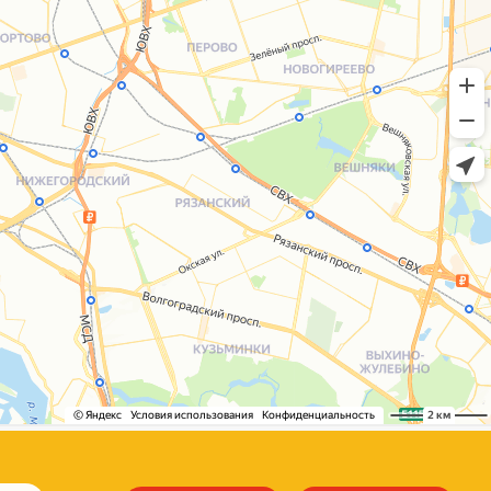
+7 (495) 005-03-13
help@upakovali.online
Сайт разработала
bogac
hevas